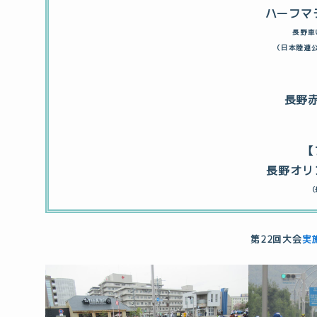
ハーフマラ
長野車
（日本陸連
長野
【
長野オリ
第22回大会
実