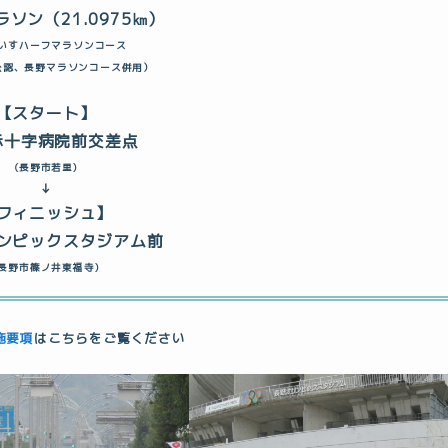
ソン（21.0975㎞）
いすハーフマラソンコース
公認、長野マラソンコース併用）
【スタート】
赤十字病院前交差点
(長野市若里)
↓
フィニッシュ】
ンピックスタジアム前
(長野市篠ノ井東福寺)
施要項
はこちらをご覧ください