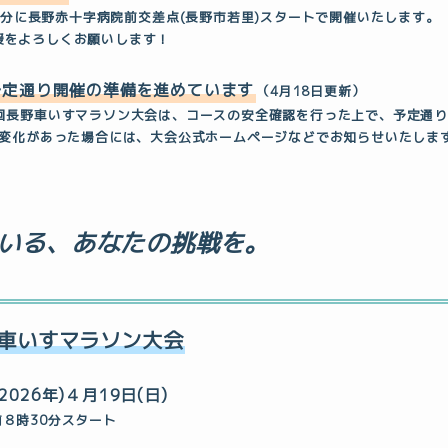
0分に
長野赤十字病院前交差点
(長野市若里)スタートで開催いたします。
援をよろしくお願いします！
予定通り開催の準備を進めています
（4月18日更新）
回長野車いすマラソン大会は、コースの安全確認を行った上で、予定通
に変化があった場合には、大会公式ホームページなどでお知らせいたしま
いる、
あなたの挑戦を。
車いすマラソン大会
2026年)４月19日(日)
前８時30分スタート