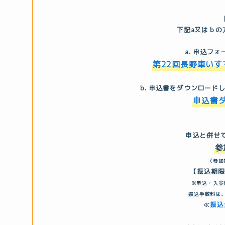
下記
a
又は
ｂ
の
a. 申込フ
第22回長野車いす
b. 申込書をダウンロード
申込書ダ
申込と併せ
参
（参加
【振込期限
※申込・入金
振込手数料は
≪
振込