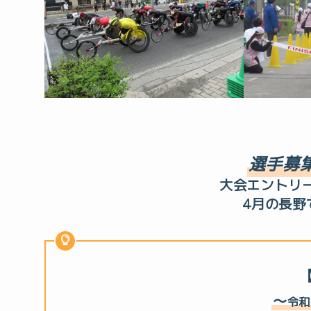
選手募
大会エントリ
4月の長野
～
令和